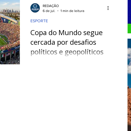
PODCAST
GASTRONOMIA
REDAÇÃO
6 de jul.
1 min de leitura
ESPORTE
RETENIMENTO
INTERNACIONAL
Copa do Mundo segue
cercada por desafios
políticos e geopolíticos
Além da disputa dentro de campo, a
Copa do Mundo de 2026 continua
sendo marcada por questões políticas
e diplomáticas. Especialistas destacam
que temas como imigração, segurança
nas fronteiras, conflitos internacionais
e relações entre países-sede têm
ampliado a complexidade da
organização do Mundial.