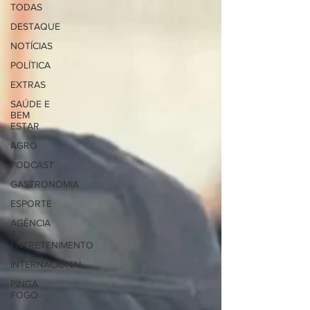
TODAS
DESTAQUE
NOTÍCIAS
POLÍTICA
EXTRAS
SAÚDE E
BEM
ESTAR
AGRO
PODCAST
GASTRONOMIA
ESPORTE
AGÊNCIA
&
ENTRETENIMENTO
INTERNACIONAL
PINGA
FOGO