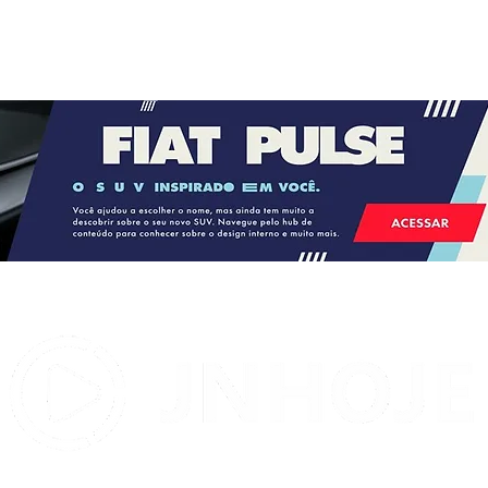
STJ condena ministro Marco
Buzzi a perda de cargo por
crimes sexuais