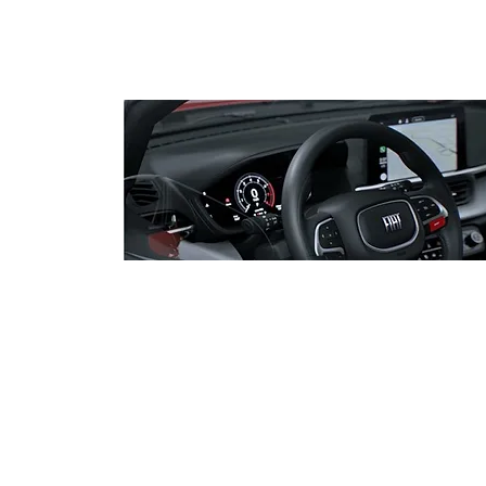
PF adia depoimento do
senador Jaques Wagner na
Operação Compliance Zero