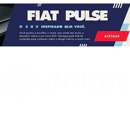
STJ condena ministro Marco
Buzzi a perda de cargo por
crimes sexuais