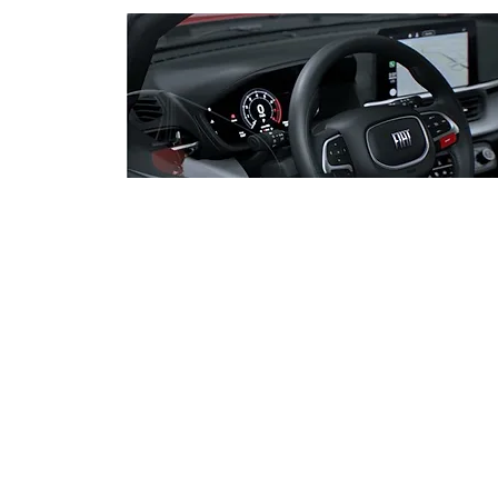
PF adia depoimento do
senador Jaques Wagner na
Operação Compliance Zero