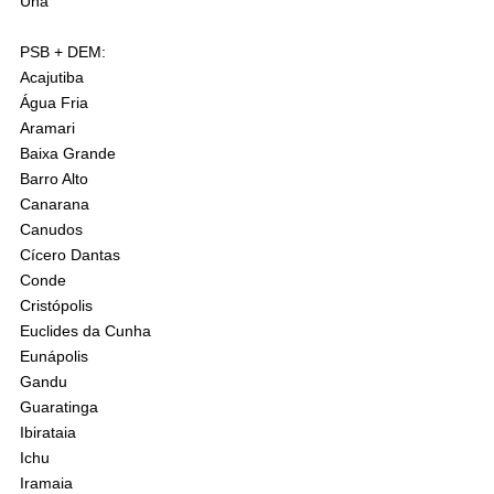
Una
PSB + DEM:
Acajutiba
Água Fria
Aramari
Baixa Grande
Barro Alto
Canarana
Canudos
Cícero Dantas
Conde
Cristópolis
Euclides da Cunha
Eunápolis
Gandu
Guaratinga
Ibirataia
Ichu
Iramaia