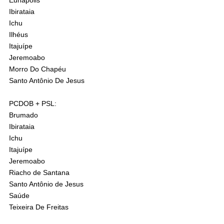
Eunápolis
Ibirataia
Ichu
Ilhéus
Itajuípe
Jeremoabo
Morro Do Chapéu
Santo Antônio De Jesus
PCDOB + PSL:
Brumado
Ibirataia
Ichu
Itajuípe
Jeremoabo
Riacho de Santana
Santo Antônio de Jesus
Saúde
Teixeira De Freitas