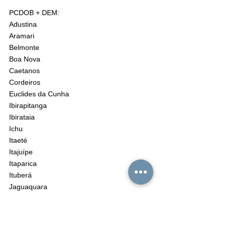
PCDOB + DEM:
Adustina
Aramari
Belmonte
Boa Nova
Caetanos
Cordeiros
Euclides da Cunha
Ibirapitanga
Ibirataia
Ichu
Itaeté
Itajuípe
Itaparica
Ituberá
Jaguaquara
Jeremoabo
Madre de Deus
Milagres