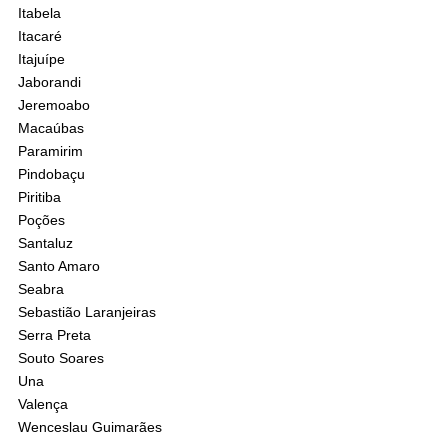
Itabela
Itacaré
Itajuípe
Jaborandi
Jeremoabo
Macaúbas
Paramirim
Pindobaçu
Piritiba
Poções
Santaluz
Santo Amaro
Seabra
Sebastião Laranjeiras
Serra Preta
Souto Soares
Una
Valença
Wenceslau Guimarães