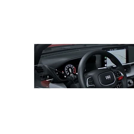
Especialistas reforçam
combate à desinformação
período pré-eleitoral