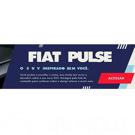
Bahia recebe o Vasco em
 no
confronto direto por vaga no
G-4 do Brasileirão