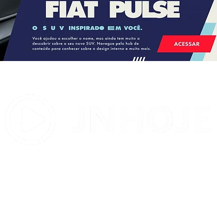
Prefeitura de Itabela decreta
luto oficial de três dias pela
morte da pequena Isabella
Lima Silva
Contato:
contatojnhoje@gmail.com