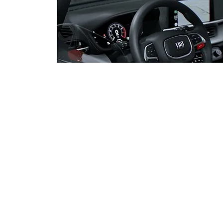
PINGA FOGO - Quando o
sindicato vira herança de
família