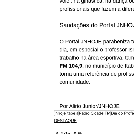
vôlei, na ginástica, na dança o
profissionais que fazem a dife
Saudações do Portal JNHO
O Portal JNHOJE parabeniza to
dia, em especial o professor I
trabalho na área esportiva, ta
FM 104,9
, no município de It
torna uma referência de profis
comunidade.
Por Alirio Junior/JNHOJE
jnhoje
Itabela
Rádio Cidade FM
Dia do Prof
DESTAQUE