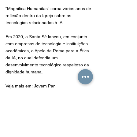
“Magnifica Humanitas” coroa vários anos de 
reflexão dentro da Igreja sobre as 
tecnologias relacionadas à IA.
Em 2020, a Santa Sé lançou, em conjunto 
com empresas de tecnologia e instituições 
acadêmicas, o Apelo de Roma para a Ética 
da IA, no qual defendia um 
desenvolvimento tecnológico respeitoso da 
dignidade humana.
Veja mais em: Jovem Pan
jnhoje
Papa Leão
IA
Desarmar
Impedir
Domínio
Humano
NOTÍCIAS
INTERNACIONAL