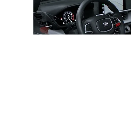
PF adia depoimento do
senador Jaques Wagner na
Operação Compliance Zero