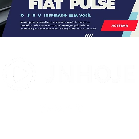
STJ condena ministro Marco
Buzzi a perda de cargo por
crimes sexuais
Contato:
contatojnhoje@gmail.com