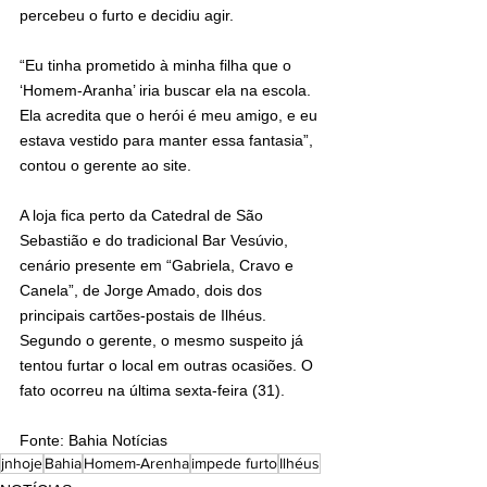
percebeu o furto e decidiu agir.
“Eu tinha prometido à minha filha que o 
‘Homem-Aranha’ iria buscar ela na escola. 
Ela acredita que o herói é meu amigo, e eu 
estava vestido para manter essa fantasia”, 
contou o gerente ao site.
A loja fica perto da Catedral de São 
Sebastião e do tradicional Bar Vesúvio, 
cenário presente em “Gabriela, Cravo e 
Canela”, de Jorge Amado, dois dos 
principais cartões-postais de Ilhéus. 
Segundo o gerente, o mesmo suspeito já 
tentou furtar o local em outras ocasiões. O 
fato ocorreu na última sexta-feira (31).
Fonte: Bahia Notícias
jnhoje
Bahia
Homem-Arenha
impede furto
Ilhéus