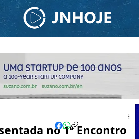
ODCAST
TV JNHOJE
SOBRE NÓS
CONTATO
esentada no 1º Encontro