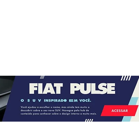
move
Loja do Baixinho reúne opções