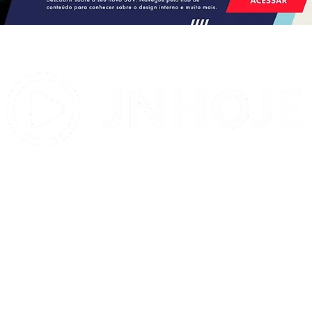
PSDB confirma Jota Batista
 no
como candidato a deputado
federal durante convenção em
Salvador
Contato:
contatojnhoje@gmail.com
© 2012 por JNHOJE. Todos os direitos reservados