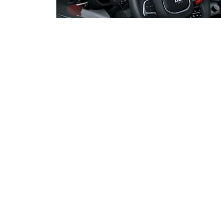
Especialistas reforçam
combate à desinformação
período pré-eleitoral