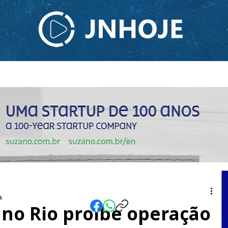
ODCAST
TV JNHOJE
SOBRE NÓS
CONTATO
a
l no Rio proíbe operação