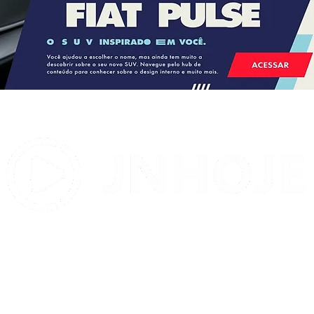
STJ condena ministro Marco
Buzzi a perda de cargo por
crimes sexuais
Contato:
contatojnhoje@gmail.com