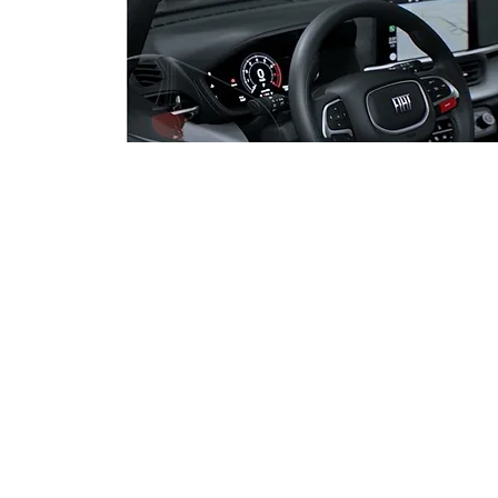
PF adia depoimento do
senador Jaques Wagner na
Operação Compliance Zero