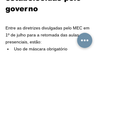
governo
Entre as diretrizes divulgadas pelo MEC em 
1º de julho para a retomada das aulas 
presenciais, estão:
Uso de máscara obrigatório
Medição de temperatura no acesso às 
áreas comuns
Disponibilização de álcool em gel
Volta ao trabalho de forma escalonada
Ventilação do ambiente
Possibilidade de trabalho remoto aos 
servidores e colaboradores do grupo 
de risco
Reuniões e eventos à distância
Distanciamento de pelo menos 1,5 m
Orientação para manter cabelo preso e 
evitar usar acessórios pessoais, como 