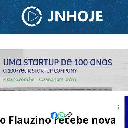
ODCAST
TV JNHOJE
SOBRE NÓS
CONTATO
do Flauzino recebe nova