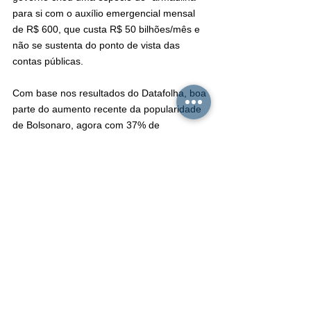
para si com o auxílio emergencial mensal 
de R$ 600, que custa R$ 50 bilhões/mês e 
não se sustenta do ponto de vista das 
contas públicas.
Com base nos resultados do Datafolha, boa 
parte do aumento recente da popularidade 
de Bolsonaro, agora com 37% de 
ótimo/bom, tem relação com as 67 milhões 
de pessoas que passaram a receber a 
ajuda.
O fim do auxílio deverá ter impacto não só 
na popularidade do presidente como 
também sobre os mais vulneráveis, 
sobretudo informais e desempregados.
Segundo análise do economista do Insper 
Naercio Menezes, com base nas PnadC e 