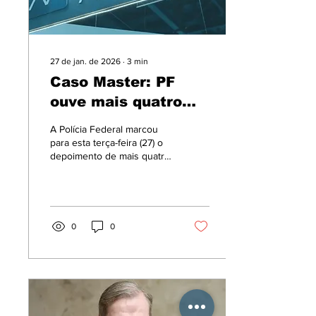
27 de jan. de 2026
∙
3
min
Caso Master: PF
ouve mais quatro
investigados nesta
A Polícia Federal marcou
terça (27)
para esta terça-feira (27) o
depoimento de mais quatro
investigados no inquérito
que apura as fraudes
bilionárias envolvendo o
Banco Master e o BRB. As
oitivas estão sendo feitas
0
0
na sede do Supremo
Tribunal Federal por
determinação do ministro
Dias Toffoli, relator do
inquérito.