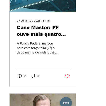
27 de jan. de 2026
∙
3
min
Caso Master: PF
ouve mais quatro
investigados nesta
A Polícia Federal marcou
terça (27)
para esta terça-feira (27) o
depoimento de mais quatro
investigados no inquérito
que apura as fraudes
bilionárias envolvendo o
Banco Master e o BRB. As
oitivas estão sendo feitas
0
0
na sede do Supremo
Tribunal Federal por
determinação do ministro
Dias Toffoli, relator do
inquérito.