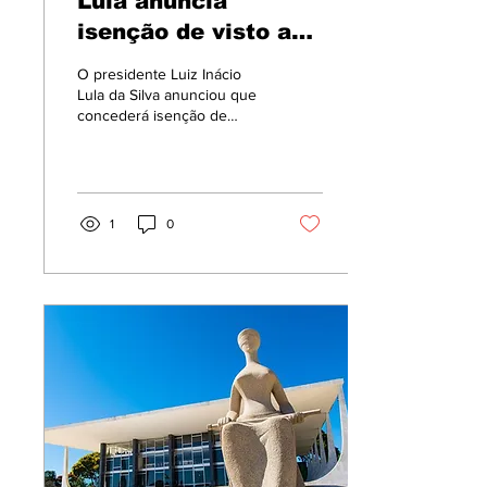
Lula anuncia
isenção de visto a
cidadãos chineses
O presidente Luiz Inácio
Lula da Silva anunciou que
concederá isenção de
algumas categorias de
vistos de curta duração a
cidadãos chineses, em
reciprocidade à medida de
isenção adotada pela China
1
0
desde 2025.