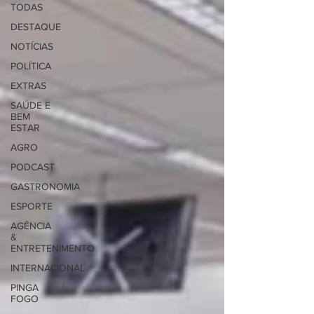
TODAS
DESTAQUE
NOTÍCIAS
POLÍTICA
EXTRAS
SAÚDE E
BEM
ESTAR
AGRO
PODCAST
GASTRONOMIA
ESPORTE
AGÊNCIA
&
ENTRETENIMENTO
INTERNACIONAL
PINGA
FOGO