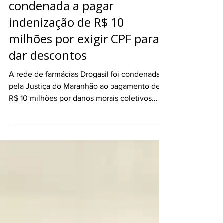
Gigante farmacêutica é
condenada a pagar
indenização de R$ 10
milhões por exigir CPF para
dar descontos
A rede de farmácias Drogasil foi condenada
pela Justiça do Maranhão ao pagamento de
R$ 10 milhões por danos morais coletivos
após ser considerada responsável por uma
prática considerada abusiva: condicionar a
concessão de descontos e promoções ao
fornecimento do CPF dos consumidores.