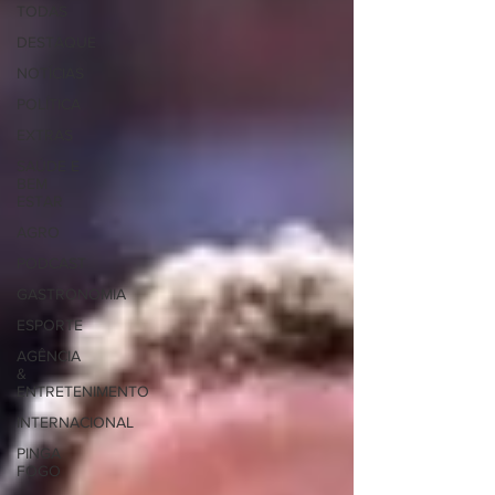
TODAS
DESTAQUE
NOTÍCIAS
POLÍTICA
EXTRAS
SAÚDE E
BEM
ESTAR
AGRO
PODCAST
GASTRONOMIA
ESPORTE
AGÊNCIA
&
ENTRETENIMENTO
INTERNACIONAL
PINGA
FOGO