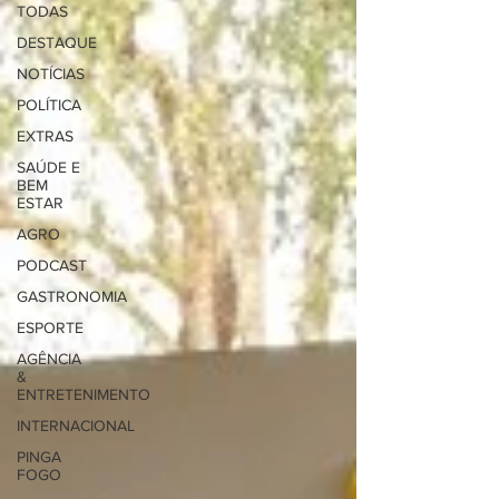
TODAS
DESTAQUE
NOTÍCIAS
POLÍTICA
EXTRAS
SAÚDE E
BEM
ESTAR
AGRO
PODCAST
GASTRONOMIA
ESPORTE
AGÊNCIA
&
ENTRETENIMENTO
INTERNACIONAL
PINGA
FOGO