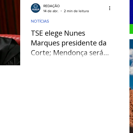
PODCAST
GASTRONOMIA
REDAÇÃO
14 de abr.
2 min de leitura
NOTÍCIAS
RETENIMENTO
INTERNACIONAL
TSE elege Nunes
Marques presidente da
Corte; Mendonça será
vice
O Tribunal Superior Eleitoral (TSE)
realiza nesta terça-feira (14), às 19h,
uma votação simbólica para eleger o
ministro Nunes Marques para o cargo
de presidente da Corte eleitoral.