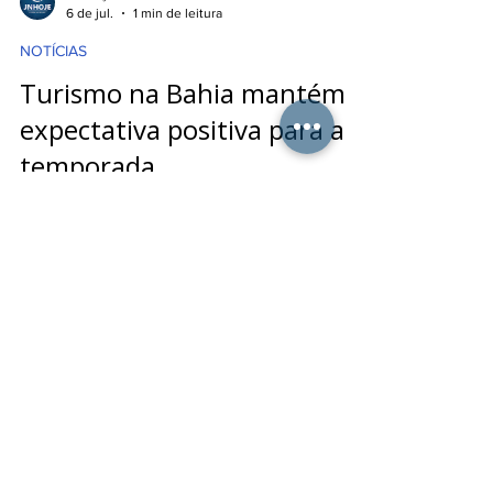
REDAÇÃO
6 de jul.
1 min de leitura
NOTÍCIAS
Turismo na Bahia mantém
expectativa positiva para a
temporada
O setor turístico baiano segue aquecido com
o aumento da procura por destinos de praia,
ecoturismo e turismo cultural. Empresários do
setor relatam crescimento nas reservas de
hospedagem e maior movimentação em
bares, restaurantes e atrações turísticas.