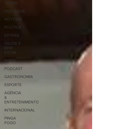
TODAS
DESTAQUE
NOTÍCIAS
POLÍTICA
EXTRAS
SAÚDE E
BEM
ESTAR
AGRO
PODCAST
GASTRONOMIA
ESPORTE
AGÊNCIA
&
ENTRETENIMENTO
INTERNACIONAL
PINGA
FOGO