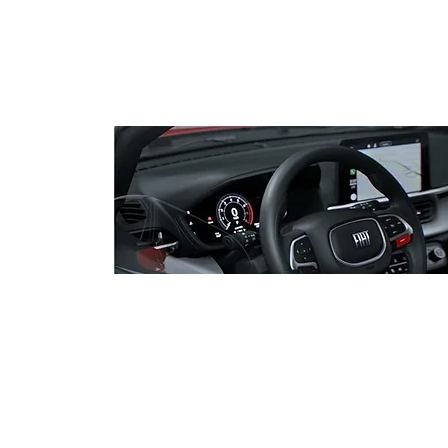
Especialistas reforçam
combate à desinformação
período pré-eleitoral