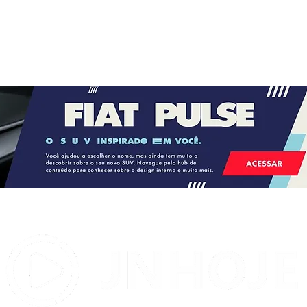
PSDB confirma Jota Batista
 no
como candidato a deputado
federal durante convenção em
Salvador