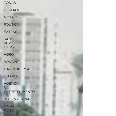
TODAS
DESTAQUE
NOTÍCIAS
POLÍTICA
EXTRAS
SAÚDE E
BEM
ESTAR
AGRO
PODCAST
GASTRONOMIA
ESPORTE
AGÊNCIA
&
ENTRETENIMENTO
INTERNACIONAL
PINGA
FOGO