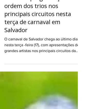
Confira a programação e
ordem dos trios nos
principais circuitos nesta
terça de carnaval em
Salvador
O carnaval de Salvador chega ao último dia
nesta terça -feira (17), com apresentações de
grandes artistas nos principais circuitos da
folia. Nomes como Ivete Sangalo, Bell
Marques, BaianaSystem, Léo Santana e Pabllo
Vittar estão na lista.