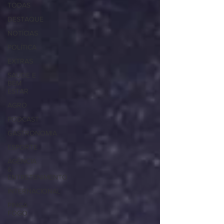
TODAS
DESTAQUE
NOTÍCIAS
POLÍTICA
EXTRAS
SAÚDE E
BEM
ESTAR
AGRO
PODCAST
GASTRONOMIA
ESPORTE
AGÊNCIA
&
ENTRETENIMENTO
INTERNACIONAL
PINGA
FOGO