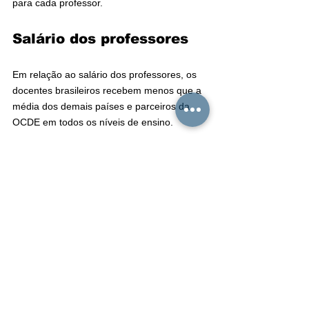
para cada professor.
Salário dos professores
Em relação ao salário dos professores, os 
docentes brasileiros recebem menos que a 
média dos demais países e parceiros da 
OCDE em todos os níveis de ensino.
Na educação infantil, o valor médio anual é 
de US$ 24,7 mil no Brasil, enquanto a 
média da OCDE é de US$ 38,6 mil. No 