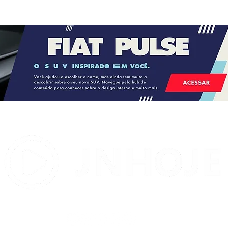
STJ condena ministro Marco
Buzzi a perda de cargo por
crimes sexuais