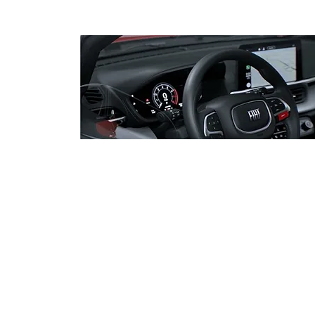
PF adia depoimento do
senador Jaques Wagner na
Operação Compliance Zero